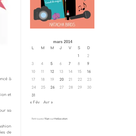
mars 2014
L
M
M
J
V
S
D
1
2
3
4
5
6
7
8
9
10
11
12
13
14
15
16
encé à
17
18
19
20
21
22
23
24
25
26
27
28
29
30
ion et
31
« Fév
Avr »
our sa
Retrouvez
Ylan
sur
Hellocoton
ashion
ées de