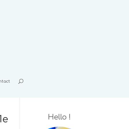
ntact
Hello !
1e