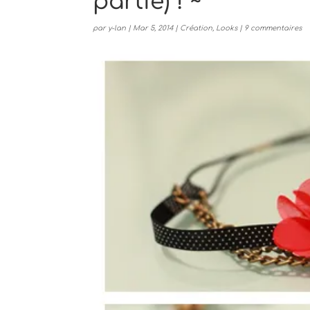
partie) ! ~
par
y-lan
|
Mar 5, 2014
|
Création
,
Looks
|
9 commentaires