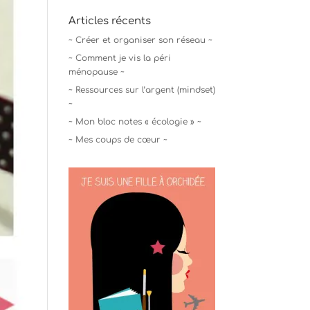
Articles récents
~ Créer et organiser son réseau ~
~ Comment je vis la péri
ménopause ~
~ Ressources sur l’argent (mindset)
~
~ Mon bloc notes « écologie » ~
~ Mes coups de cœur ~