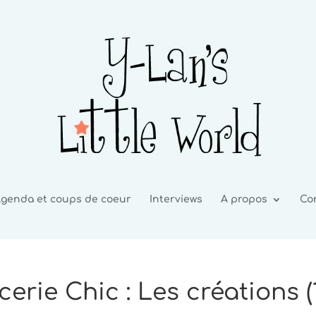
genda et coups de coeur
Interviews
A propos
Co
erie Chic : Les créations (