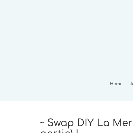
Home
A
~ Swap DIY La Merc