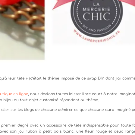
qu’à leur tête » (c’était le thème imposé de ce swap DIY dont j’ai comm
outique en ligne
, nous devions toutes laisser libre court à notre imaginat
n bijou ou tout objet customisé répondant au thème.
r aller sur les blogs de chacune admirer ce que chacune aura imaginé p
au premier degré avec un accessoire de tête indispensable pour toute f
o avec son joli ruban à petit pois blanc, une fleur rouge et deux rang