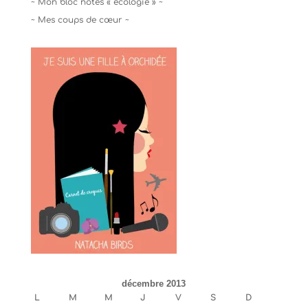
~ Mon bloc notes « écologie » ~
~ Mes coups de cœur ~
décembre 2013
L
M
M
J
V
S
D