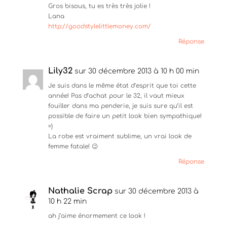
T
F
P
Gros bisous, tu es très très jolie !
w
a
i
i
c
n
Lana
t
e
t
t
http://goodstylelittlemoney.com/
b
e
e
o
r
r
o
e
Réponse
(
k
s
o
(
t
u
o
(
v
u
o
Lily32
sur 30 décembre 2013 à 10 h 00 min
r
v
u
e
r
v
d
Je suis dans le même état d’esprit que toi cette
e
r
a
d
e
année! Pas d’achat pour le 32, il vaut mieux
n
a
d
s
n
a
fouiller dans ma penderie, je suis sure qu’il est
u
s
n
possible de faire un petit look bien sympathique!
n
u
s
e
n
u
=)
n
e
n
La robe est vraiment sublime, un vrai look de
o
n
e
u
o
n
femme fatale! 😉
v
u
o
e
v
u
Réponse
l
e
v
l
l
e
e
l
l
f
e
l
Nathalie Scrap
e
f
e
sur 30 décembre 2013 à
n
e
f
10 h 22 min
ê
n
e
t
ê
n
ah j’aime énormement ce look !
r
t
ê
e
r
t