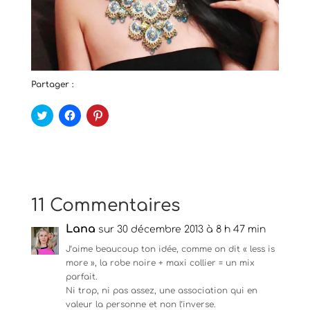
Partager :
C
C
C
l
l
l
i
i
i
q
q
q
u
u
u
e
e
e
z
z
z
p
p
p
o
o
o
u
u
u
11 Commentaires
r
r
r
p
p
p
a
a
a
Lana
r
r
sur 30 décembre 2013 à 8 h 47 min
r
t
t
t
a
a
a
J’aime beaucoup ton idée, comme on dit « less is
g
g
g
more », la robe noire + maxi collier = un mix
e
e
e
r
r
r
parfait.
s
s
s
Ni trop, ni pas assez, une association qui en
u
u
u
r
r
r
valeur la personne et non l’inverse.