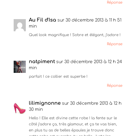
)
e
r
Réponse
)
e
)
Au Fil d'Isa
sur 30 décembre 2013 à 11 h 51
min
Quel look magnifique ! Sobre et élégant, j’adore !
Réponse
natpiment
sur 30 décembre 2013 à 12 h 24
min
parfait ! ce collier est superbe !
Réponse
lilimignonne
sur 30 décembre 2013 à 12 h
30 min
Hello ! Elle est divine cette robe ! la fente sur le
côté j’adore ça, très glamour, et ça te vas bien,
en plus tu as de belles épaules je trouve donc