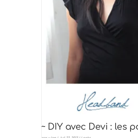
~ DIY avec Devi : les
par
y-lan
|
Juil 22, 2013
|
Looks