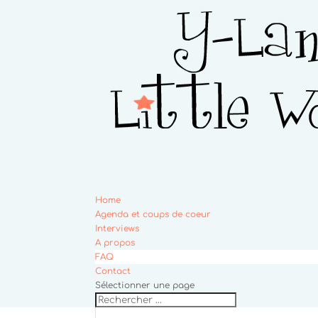
Home
Agenda et coups de coeur
Interviews
A propos
FAQ
Contact
Sélectionner une page