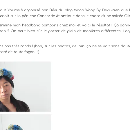
(Do It Yourself) organisé par Dévi du blog Woop Woop By Devi (rien que 
 passait sur la péniche Concorde Atlantique dans le cadre d’une soirée Cli
c terminé mon headband pompons chez moi et voici le résultat ! Ça donn
non ? On peut bien sûr le porter de plein de manières différentes. Laq
pas très ronds ! (bon, sur les photos, de loin, ça ne se voit sans dout
até de toute façon !!!)