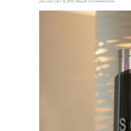
par
y-lan
|
Avr 10, 2013
|
Beauté
|
3 commentaires