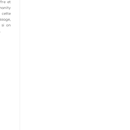
fre et
manity
 cette
ssage,
 si on
.