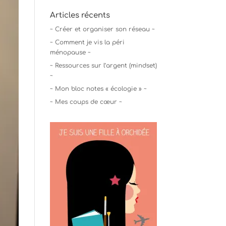
Articles récents
~ Créer et organiser son réseau ~
~ Comment je vis la péri
ménopause ~
~ Ressources sur l’argent (mindset)
~
~ Mon bloc notes « écologie » ~
~ Mes coups de cœur ~