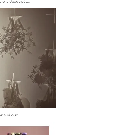
papiers découpés…
ons-bijoux