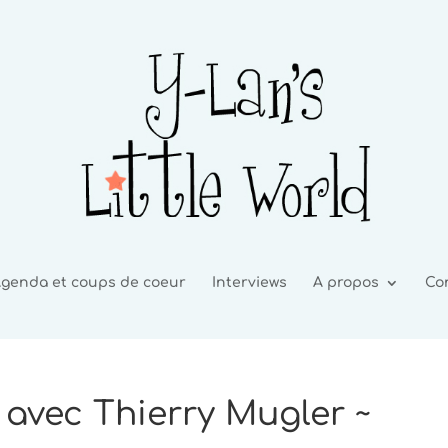
genda et coups de coeur
Interviews
A propos
Co
 avec Thierry Mugler ~