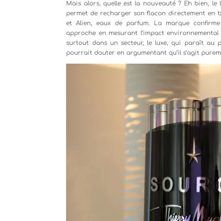
Mais alors, quelle est la nouveauté ? Eh bien, le
permet de recharger son flacon directement en bo
et Alien, eaux de parfum. La marque confirm
approche en mesurant l’impact environnemental de
surtout dans un secteur, le luxe, qui paraît au
pourrait douter en argumentant qu’il s’agit puremen