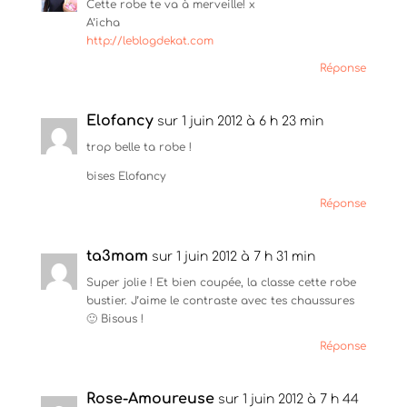
a
a
a
Cette robe te va à merveille! x
g
g
g
A’icha
e
e
e
r
r
r
http://leblogdekat.com
s
s
s
u
u
u
Réponse
r
r
r
T
F
P
w
a
i
i
c
n
Elofancy
t
e
t
sur 1 juin 2012 à 6 h 23 min
t
b
e
e
o
r
trop belle ta robe !
r
o
e
(
k
s
bises Elofancy
o
(
t
u
o
(
v
u
o
Réponse
r
v
u
e
r
v
d
e
r
a
d
e
ta3mam
sur 1 juin 2012 à 7 h 31 min
n
a
d
s
n
a
Super jolie ! Et bien coupée, la classe cette robe
u
s
n
n
u
s
bustier. J’aime le contraste avec tes chaussures
e
n
u
🙂 Bisous !
n
e
n
o
n
e
u
o
n
Réponse
v
u
o
e
v
u
l
e
v
l
l
e
Rose-Amoureuse
sur 1 juin 2012 à 7 h 44
e
l
l