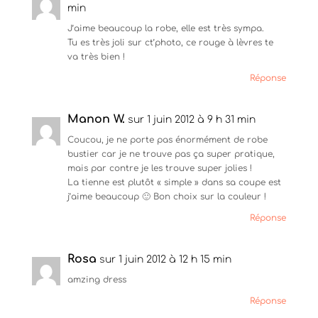
f
e
l
min
e
f
e
n
e
f
J’aime beaucoup la robe, elle est très sympa.
ê
n
e
Tu es très joli sur ct’photo, ce rouge à lèvres te
t
ê
n
r
t
ê
va très bien !
e
r
t
)
e
r
Réponse
)
e
)
Manon W.
sur 1 juin 2012 à 9 h 31 min
Coucou, je ne porte pas énormément de robe
bustier car je ne trouve pas ça super pratique,
mais par contre je les trouve super jolies !
La tienne est plutôt « simple » dans sa coupe est
j’aime beaucoup 🙂 Bon choix sur la couleur !
Réponse
Rosa
sur 1 juin 2012 à 12 h 15 min
amzing dress
Réponse