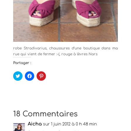
robe Stradivarius, chaussures d’une boutique dans ma
rue qui vient de fermer :-(, rouge à lèvres Nars
Partager :
C
C
C
l
l
l
i
i
i
q
q
q
u
u
u
e
e
e
z
z
z
p
p
p
o
o
o
u
u
u
18 Commentaires
r
r
r
p
p
p
a
a
a
Aicha
r
r
sur 1 juin 2012 à 0 h 48 min
r
t
t
t