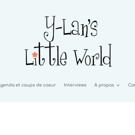
genda et coups de coeur
Interviews
A propos
Co