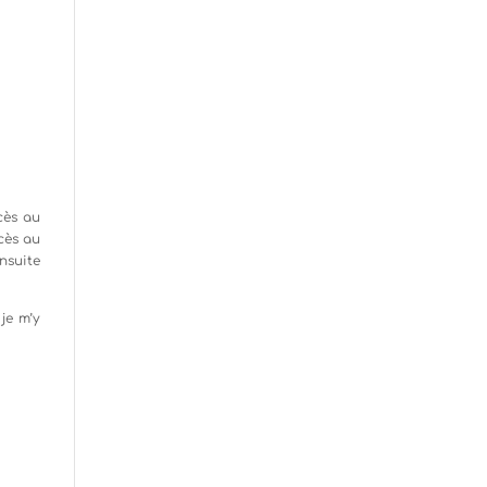
cès au
cès au
nsuite
je m’y