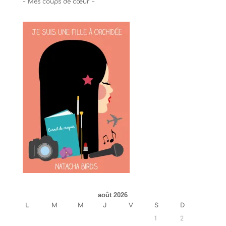
~ Mes coups de cœur ~
août 2026
L
M
M
J
V
S
D
1
2