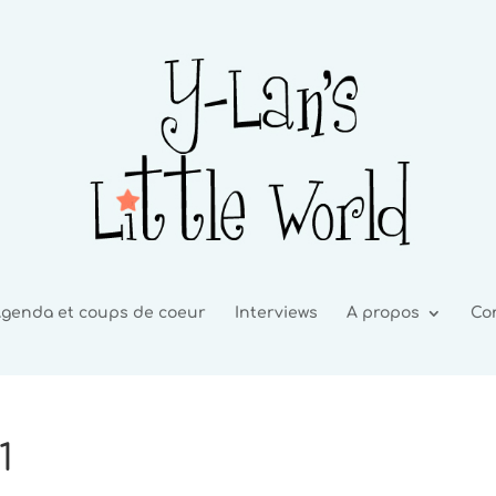
genda et coups de coeur
Interviews
A propos
Co
1