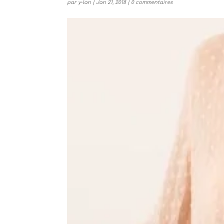
par
y-lan
|
Jan 21, 2018
|
0 commentaires