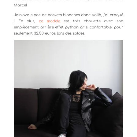
Marcel
Je n’avais pas de baskets blanches donc voilà, j’ai craqué
! En plus,
ce modèle
est très chouette avec son
empiècement arrière effet python gris, confortable, pour
seulement 32.50 euros lors des soldes.