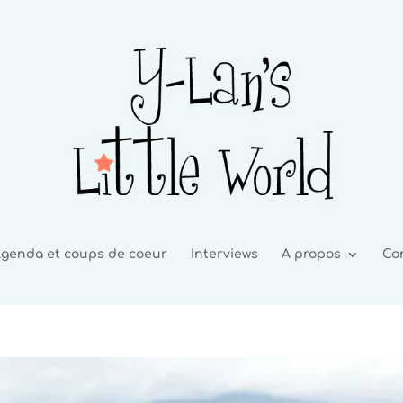
genda et coups de coeur
Interviews
A propos
Co