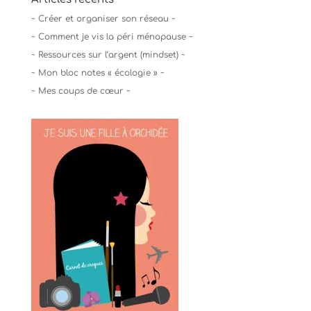
~ Créer et organiser son réseau ~
~ Comment je vis la péri ménopause ~
~ Ressources sur l’argent (mindset) ~
~ Mon bloc notes « écologie » ~
~ Mes coups de cœur ~