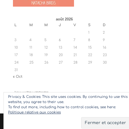
août 2026
L
M
M
J
V
S
D
1
2
3
4
5
6
7
8
9
10
11
12
13
14
15
16
17
18
19
20
21
22
23
24
25
26
27
28
29
30
31
« Oct
Retrouvez
Ylan
sur
Hellocoton
Privacy & Cookies: This site uses cookies. By continuing to use this
website, you agree to their use.
To find out more, including how to control cookies, see here:
Politique relative aux cookies