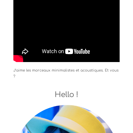
J’aime les morceaux minimalistes et acoustiques. Et vous
?
Hello !