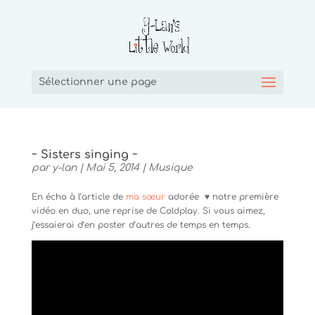
Sélectionner une page
~ Sisters singing ~
par
y-lan
|
Mai 5, 2014
|
Musique
En écho à l’article de
ma sœur
adorée ♥ notre première
vidéo en duo, une reprise de Coldplay. Si vous aimez,
j’essaierai d’en poster d’autres de temps en temps.