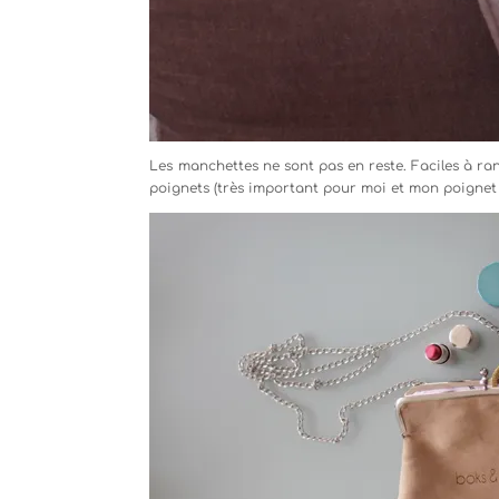
Les manchettes ne sont pas en reste. Faciles à rang
poignets (très important pour moi et mon poignet t