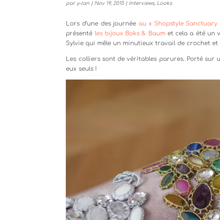
par
y-lan
|
Nov 19, 2015
|
Interviews
,
Looks
Lors d’une des journée
au « Shopstyle Sanctuary 
présenté
les bijoux Boks & Baum
et cela a été un v
Sylvie qui mêle un minutieux travail de crochet et
Les colliers sont de véritables parures. Porté sur u
eux seuls !