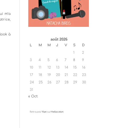
qui m’a
atrice,
 look à
août 2026
L
M
M
J
V
S
D
1
2
3
4
5
6
7
8
9
10
11
12
13
14
15
16
17
18
19
20
21
22
23
24
25
26
27
28
29
30
31
« Oct
Retrouvez
Ylan
sur
Hellocoton