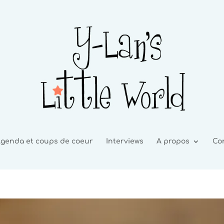
genda et coups de coeur
Interviews
A propos
Co