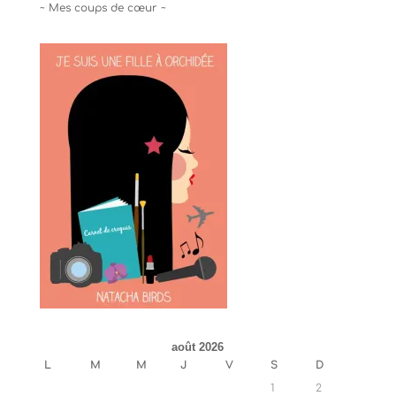
~ Mes coups de cœur ~
août 2026
L
M
M
J
V
S
D
1
2