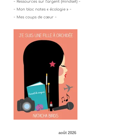
~ Ressources sur l’argent (mindset) ~
~ Mon bloc notes « écologie » ~
~ Mes coups de cœur ~
août 2026