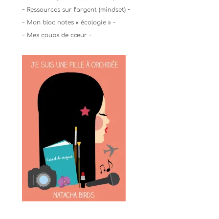
~ Ressources sur l’argent (mindset) ~
~ Mon bloc notes « écologie » ~
~ Mes coups de cœur ~